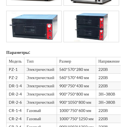
Параметры:
Модель
Тип
Размер
Напряжение
М
PZ-1
Электричесткий
560*570*280 мм
220В
1
PZ-2
Электричесткий
560*570*440 мм
220В
2
DR-1-4
Электричесткий
900*750*430 мм
220В
4
DR-2-4
Электричесткий
900*750*800 мм
3Н~380В
8
DR-2-6
Электричесткий
900*1050*800 мм
3Н~380В
1
CR-1-4
Газовый
1000*750*600 мм
220В
0
CR-2-4
Газовый
1000*750*1250 мм
220В
0
CR-2-6
Газовый
900*1050*1250 мм
220В
0