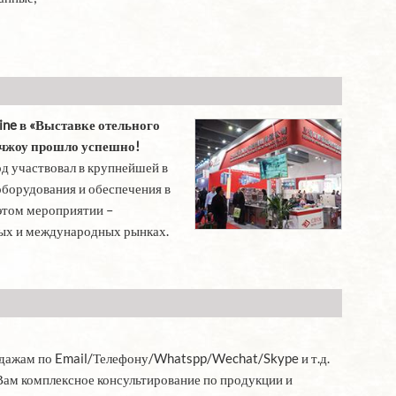
ine в «Выставке отельного
нчжоу прошло успешно!
од участвовал в крупнейшей в
оборудования и обеспечения в
этом мероприятии –
ных и международных рынках.
одажам по Email/Телефону/Whatspp/Wechat/Skype и т.д.
Вам комплексное консультирование по продукции и